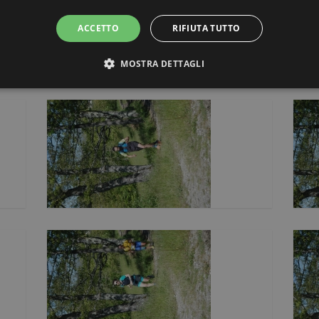
ACCETTO
RIFIUTA TUTTO
MOSTRA DETTAGLI
STRETTAMENTE NECESSARI E STATISTICHE
Strettamente necessari e Statistiche
ri consentono funzionalità del sito Web principale come l'accesso degli utenti e la gesti
to correttamente senza i cookie strettamente necessari.
ovider / Dominio
Scadenza
Descrizione
Sessione
Cookie generato da applicazioni basate sul linguaggi
P.net
identificatore generico utilizzato per mantenere le va
w.corrixbedonia.it
Normalmente è un numero generato in modo casuale
utilizzato può essere specifico per il sito, ma un 
uno stato di accesso per un utente tra le pagine.
6 mesi 5
Questo cookie viene utilizzato dal servizio Cookie-Sc
okieScript
giorni
preferenze di consenso sui cookie dei visitatori. È n
w.corrixbedonia.it
cookie di Cookie-Script.com funzioni correttamente.