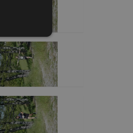
one dell'account. Il sito
o PHP. Si tratta di un
riabili di sessione utente.
, il modo in cui viene
buon esempio è mantenere
ript.com per ricordare le
ecessario che il banner dei