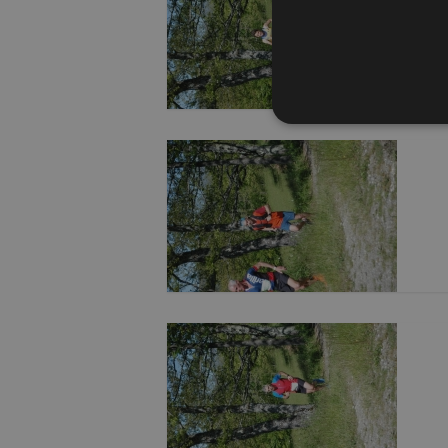
I cookie strettamente necessa
Web non può essere utilizza
Nome
Pr
PHPSESSID
PH
ww
CookieScriptConsent
Co
ww