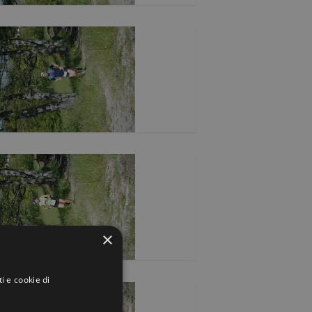
×
i e cookie di
.
y