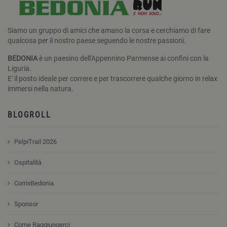
CookieScriptConsent
6 mesi 5
Ques
CookieScript
giorni
vien
www.corrixbedonia.it
utili
servi
Siamo un gruppo di amici che amano la corsa e cerchiamo di fare
Cook
Scri
qualcosa per il nostro paese seguendo le nostre passioni.
ricor
pref
BEDONIA
è un paesino dell'Appennino Parmense ai confini con la
cons
cook
Liguria.
visit
E' il posto ideale per correre e per trascorrere qualche giorno in relax
nece
immersi nella natura.
il ba
cook
Cook
Scri
BLOGROLL
funz
corr
PelpiTrail 2026
Ospitalità
CorrixBedonia
Sponsor
Come Raggiungerci