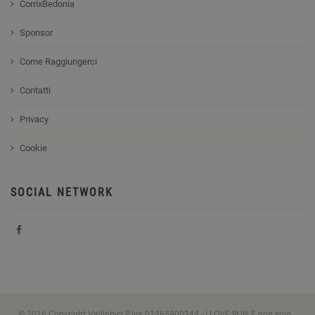
CorrixBedonia
Sponsor
Come Raggiungerci
Contatti
Privacy
Cookie
SOCIAL NETWORK
© 2016 Copyright Vallinbici P.Iva 02465900344 - I LOVE RUN E non solo...