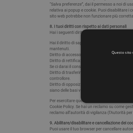
“Salva preferenze”, dai il permesso a noi di us
relativa ai popup e cookie. Puoi disabilitare i 
sito web potrebbe non funzionare più corret
8. I tuoi diritti con rispetto ai dati personali
Hai i seguenti diritti relativi ai tuoi dati persona
Hai il diritto di sapere quando i tuoi dati pe
mantenuti.
Questo sito 
Diritto di accesso: hai il diritto ad accedere a
Diritto di rettifica: hai il diritto a completare
Se ci darai il consenso per elaborare i tuoi dati
Diritto di trasferire i tuoi dati: hai il diritto di 
controllore.
Diritto di opposizione: hai il diritto di opport
siano delle basi valide per trattarli.
Per esercitare questi diritti, non esitate a con
Cookie Policy. Se hai un reclamo su come gesti
reclamo all’autorità di vigilanza (l’Autorità per
9. Abilitare/disabilitare e cancellazione dei co
Puoi usare il tuo browser per cancellare aut