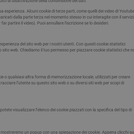
o la disattivazione della condivisione dei dati.
tua esperienza. Alcuni cookie di terze parti, come quelli dei video di Youtub
cati dalla parte terza nel momento stesso in cui interagite con il serviz
r partire il video). Puoi annullare l'iscrizione se lo desideri.
’esperienza del sito web per i nostri utenti. Con questi cookie statistici
 sito web. Chiediamo il tuo permesso per piazzare cookie statistici che n
 o qualsiasi altra forma di memorizzazione locale, utilizzati per creare
 tracciare l’utente su questo sito web o su diversi siti web per scopi di
otete visualizzare l’elenco dei cookie piazzati con la specifica del tipo di
 noi mostreremo un popup con una spiegazione dei cookie. Appena clicchi su