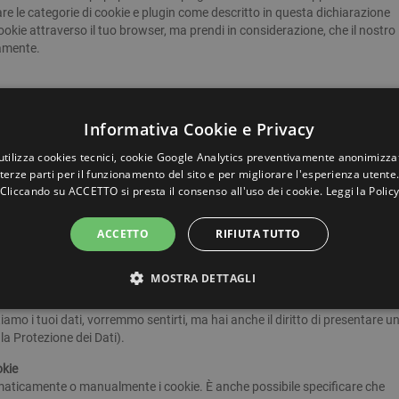
are le categorie di cookie e plugin come descritto in questa dichiarazione
cookie attraverso il tuo browser, ma prendi in considerazione, che il nostro
tamente.
li:
Informativa Cookie e Privacy
rsonali sono necessari, cosa succede ad essi, quanto a lungo verranno
utilizza cookies tecnici, cookie Google Analytics preventivamente anonimizzat
i tuoi dati personali dei quali siamo a conoscenza.
terze parti per il funzionamento del sito e per migliorare l'esperienza utente
, correggere, cancellare o bloccare i tuoi dati personali quando lo desideri.
Cliccando su ACCETTO si presta il consenso all'uso dei cookie.
Leggi la Polic
, hai il diritto di revocare questo consenso e di eliminare i tuoi dati persona
richiedere tutti i tuoi dati dal controllore e trasferirli tutti quanti ad un altro
ACCETTO
RIFIUTA TUTTO
i al trattamento dei tuoi dati. Noi rispetteremo questa scelta, a meno che no
MOSTRA DETTAGLI
tattarci. Si prega di fare riferimento ai dettagli di contatto in fondo a ques
STRETTAMENTE NECESSARI E STATISTICHE
amo i tuoi dati, vorremmo sentirti, ma hai anche il diritto di presentare u
 la Protezione dei Dati).
okie
omaticamente o manualmente i cookie. È anche possibile specificare che
Strettamente necessari e Statistiche