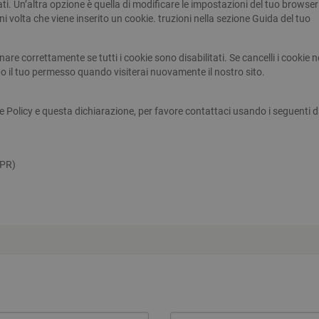
i. Un’altra opzione è quella di modificare le impostazioni del tuo browser
 volta che viene inserito un cookie. truzioni nella sezione Guida del tuo
ri consentono funzionalità del sito Web principale come l'accesso degli utenti e la gesti
to correttamente senza i cookie strettamente necessari.
ovider / Dominio
Scadenza
Descrizione
re correttamente se tutti i cookie sono disabilitati. Se cancelli i cookie n
 il tuo permesso quando visiterai nuovamente il nostro sito.
Sessione
Cookie generato da applicazioni basate sul linguaggi
P.net
identificatore generico utilizzato per mantenere le va
w.corrixbedonia.it
Normalmente è un numero generato in modo casuale
utilizzato può essere specifico per il sito, ma un 
Policy e questa dichiarazione, per favore contattaci usando i seguenti d
uno stato di accesso per un utente tra le pagine.
6 mesi 5
Questo cookie viene utilizzato dal servizio Cookie-Sc
okieScript
giorni
preferenze di consenso sui cookie dei visitatori. È n
w.corrixbedonia.it
cookie di Cookie-Script.com funzioni correttamente.
(PR)