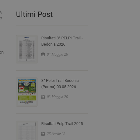
e,
Ultimi Post
io
Risultati 8° PELPI Trail -
Bedonia 2026
on
04 Maggio 26
8° Pelpi Trail Bedonia
(Parma) 03.05.2026
03 Maggio 26
Risultati PelpiTrail 2025
26 Aprile 25