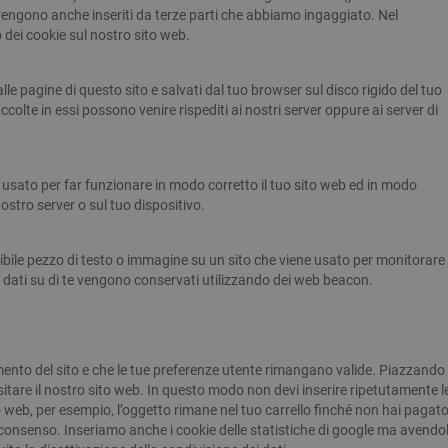
e vengono anche inseriti da terze parti che abbiamo ingaggiato. Nel
dei cookie sul nostro sito web.
alle pagine di questo sito e salvati dal tuo browser sul disco rigido del tuo
ccolte in essi possono venire rispediti ai nostri server oppure ai server di
usato per far funzionare in modo corretto il tuo sito web ed in modo
ostro server o sul tuo dispositivo.
ibile pezzo di testo o immagine su un sito che viene usato per monitorare 
si dati su di te vengono conservati utilizzando dei web beacon.
mento del sito e che le tue preferenze utente rimangano valide. Piazzando
isitare il nostro sito web. In questo modo non devi inserire ripetutamente l
o web, per esempio, l’oggetto rimane nel tuo carrello finché non hai pagato
consenso. Inseriamo anche i cookie delle statistiche di google ma avendol