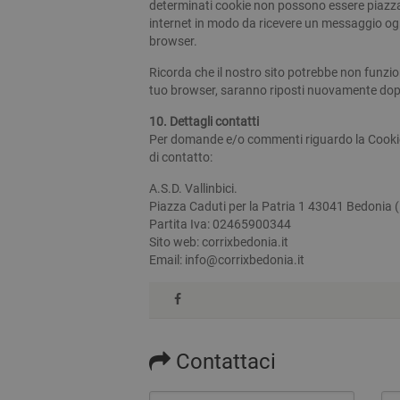
determinati cookie non possono essere piazzat
internet in modo da ricevere un messaggio ogni
I cookie strettamente necessa
browser.
Web non può essere utilizza
Nome
Pr
Ricorda che il nostro sito potrebbe non funziona
tuo browser, saranno riposti nuovamente dopo
PHPSESSID
PH
ww
10. Dettagli contatti
Per domande e/o commenti riguardo la Cookie 
di contatto:
CookieScriptConsent
Co
ww
A.S.D. Vallinbici.
Piazza Caduti per la Patria 1 43041 Bedonia 
Partita Iva: 02465900344
Sito web: corrixbedonia.it
Email: info@corrixbedonia.it
Contattaci