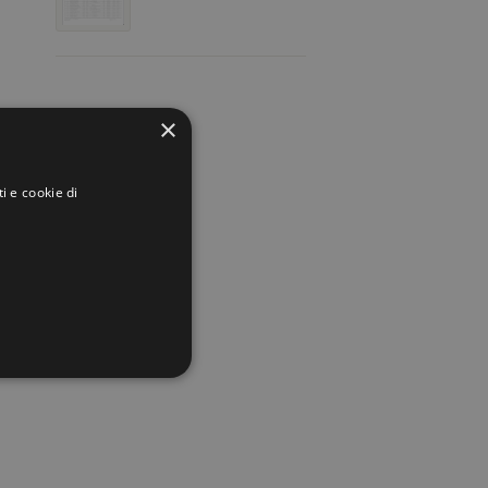
×
i e cookie di
.
y
li.
n ci
ta
n