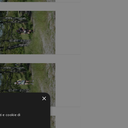
×
i e cookie di
.
y