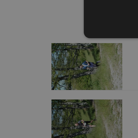
I cookie strettamente necessa
Web non può essere utilizza
Nome
Pr
PHPSESSID
PH
ww
CookieScriptConsent
Co
ww