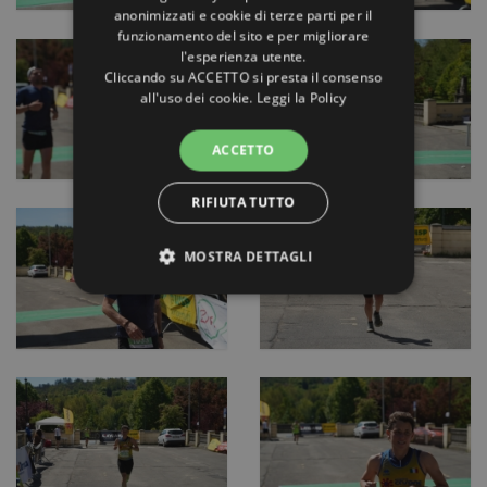
anonimizzati e cookie di terze parti per il
funzionamento del sito e per migliorare
l'esperienza utente.
Cliccando su ACCETTO si presta il consenso
all'uso dei cookie.
Leggi la Policy
ACCETTO
RIFIUTA TUTTO
MOSTRA DETTAGLI
STRETTAMENTE NECESSARI E
STATISTICHE
Strettamente necessari e Statistiche
I cookie strettamente necessari consentono
funzionalità del sito Web principale come
l'accesso degli utenti e la gestione dell'account. Il