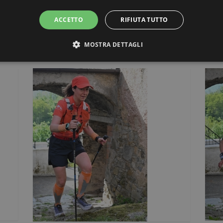
ACCETTO
RIFIUTA TUTTO
MOSTRA DETTAGLI
STRETTAMENTE NECESSARI E STATISTICHE
Strettamente necessari e Statistiche
ri consentono funzionalità del sito Web principale come l'accesso degli utenti e la gesti
to correttamente senza i cookie strettamente necessari.
ovider / Dominio
Scadenza
Descrizione
Sessione
Cookie generato da applicazioni basate sul linguaggi
P.net
identificatore generico utilizzato per mantenere le va
w.corrixbedonia.it
Normalmente è un numero generato in modo casuale
utilizzato può essere specifico per il sito, ma un 
uno stato di accesso per un utente tra le pagine.
6 mesi 5
Questo cookie viene utilizzato dal servizio Cookie-Sc
okieScript
giorni
preferenze di consenso sui cookie dei visitatori. È n
w.corrixbedonia.it
cookie di Cookie-Script.com funzioni correttamente.