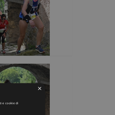
×
i e cookie di
.
y