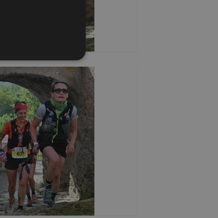
one dell'account. Il sito
o PHP. Si tratta di un
riabili di sessione utente.
, il modo in cui viene
buon esempio è mantenere
ript.com per ricordare le
ecessario che il banner dei