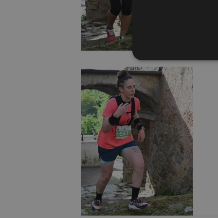
I cookie strettamente necessa
Web non può essere utilizza
Nome
Pr
PHPSESSID
PH
ww
CookieScriptConsent
Co
ww